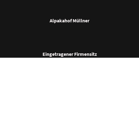
Alpakahof Müllner
Eingetragener Firmensitz
Im Kleinfeldle 4
74078 Heilbronn
Kontaktinformationen
Tel. +49 (0)152 / 31952357
Mail: info@alpakahofmuellner.de